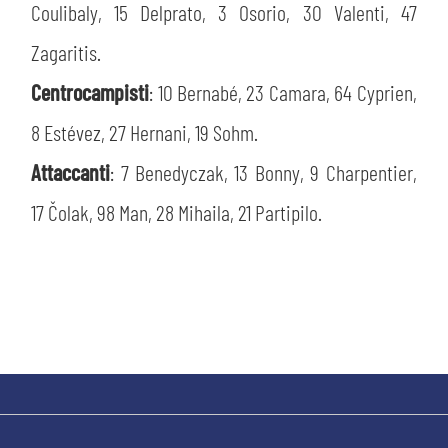
PLAY GREEN
Coulibaly, 15 Delprato, 3 Osorio, 30 Valenti, 47
STORE
Zagaritis.
CSR
MUSEO
Centrocampisti
: 10 Bernabé, 23 Camara, 64 Cyprien,
8 Estévez, 27 Hernani, 19 Sohm.
ACADEMY
SLO
Attaccanti
: 7 Benedyczak, 13 Bonny, 9 Charpentier,
LAVORA CON NOI
LEGENDS
17 Čolak, 98 Man, 28 Mihaila, 21 Partipilo.
INFORMATIVA FINANZIARIA
PARTNER
MEDIA