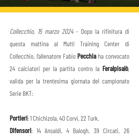
ABBONAMENTI
SHOP
GIOVANILE FEMMINILE
INFO BIGLIETTI
HOSPITALITY
Collecchio, 15 marzo 2024
- Dopo la rifinitura di
MUSEUM CLUB EXPERIENCE
questa mattina al Mutti Training Center di
HOSPITALITY
ESPORTS
Collecchio, l’allenatore Fabio
Pecchia
ha convocato
TARDINI CARD
MUSEUM CLUB EXPERIENCE
24 calciatori per la partita contro la
Feralpisalò
,
IL CLUB
INFORMAZIONI ACCREDITI
valida per la trentesima giornata del campionato
ORGANIGRAMMA
Serie BKT:
FLASH NEWS
TRASFERTE
STORIA
TICKET GIFT CARD
STADIO TARDINI
Portieri
: 1 Chichizola, 40 Corvi, 22 Turk.
MUTTI TRAINING CENTER
Difensori
: 14 Ansaldi, 4 Balogh, 39 Circati, 26