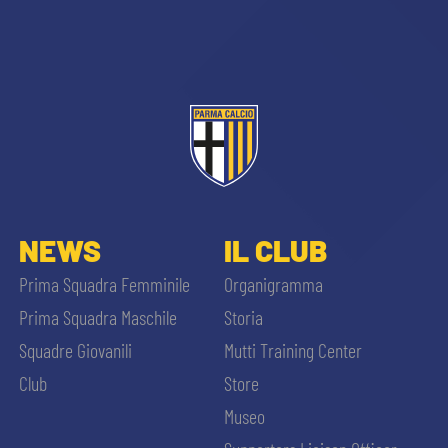
CERCA
sempre abilitati
NEWS
IL CLUB
Prima Squadra Femminile
Organigramma
abilitato
Prima Squadra Maschile
Storia
Squadre Giovanili
Mutti Training Center
ACCETTA E SALVA
Club
Store
Museo