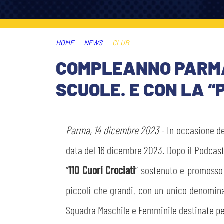
PLAY GREEN
STORE
HOME
NEWS
CLUB
CSR
MUSEO
COMPLEANNO PARMA:
SCUOLE. E CON LA “
ACADEMY
SLO
LAVORA CON NOI
LEGENDS
Parma, 14 dicembre 2023
- In occasione de
INFORMATIVA FINANZIARIA
data del 16 dicembre 2023. Dopo il Podcast
PARTNER
“
110 Cuori Crociati
” sostenuto e promosso 
MEDIA
piccoli che grandi, con un unico denomina
Squadra Maschile e Femminile destinate per