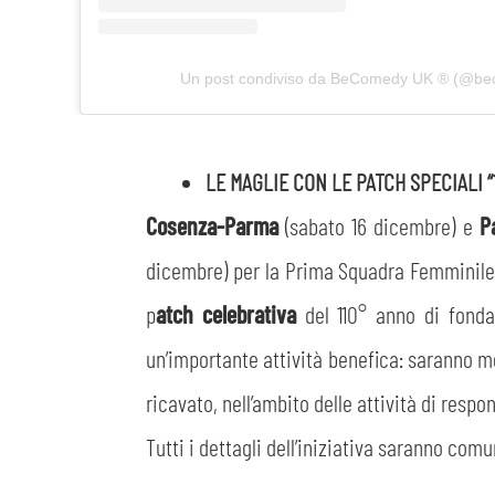
Un post condiviso da BeComedy UK ®️ (@b
LE MAGLIE CON LE PATCH SPECIALI 
Cosenza-Parma
(sabato 16 dicembre) e
P
dicembre) per la Prima Squadra Femminile: 
p
atch celebrativa
del 110° anno di fonda
un’importante attività benefica: saranno mes
ricavato, nell’ambito delle attività di resp
Tutti i dettagli dell’iniziativa saranno comu