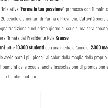
’iniziativa “
Forma la tua passione
”, promossa con il main
CERCA
 20 scuole elementari di Parma e Provincia. L’attività sociale,
na tradizionale nel primo giorno di scuola, ma sarà donata pe
tera firmata dal Presidente Kyle
Krause
.
nni
, oltre
10.000 studenti
con una media all’anno di
2.000 mag
ole avvicinare i più piccoli ai colori della maglia della propri
sempre abilitati
o i bambini delle scuole: anche l’associazione di promozione 
er i bambini autistici.
abilitato
ACCETTA E SALVA