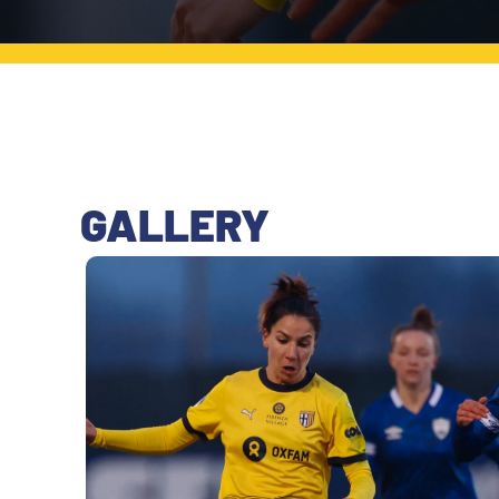
PLAY GREEN
STORE
CSR
MUSEO
ACADEMY
SLO
GALLERY
LAVORA CON NOI
LEGENDS
INFORMATIVA FINANZIARIA
PARTNER
MEDIA