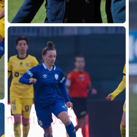
CERCA
sempre abilitati
abilitato
ACCETTA E SALVA