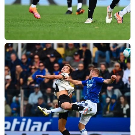
CERCA
sempre abilitati
abilitato
ACCETTA E SALVA