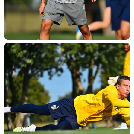
CERCA
sempre abilitati
abilitato
ACCETTA E SALVA