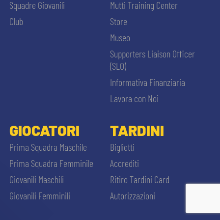
Squadre Giovanili
Mutti Training Center
Club
Store
Museo
Supporters Liaison Officer
(SLO)
Informativa Finanziaria
Lavora con Noi
GIOCATORI
TARDINI
Prima Squadra Maschile
Biglietti
Prima Squadra Femminile
Accrediti
Giovanili Maschili
Ritiro Tardini Card
Giovanili Femminili
Autorizzazioni
ACCETTA E SALVA