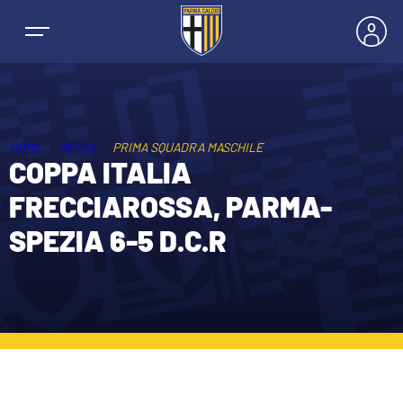
HOME
MEDIA
PRIMA SQUADRA MASCHILE
COPPA ITALIA
NEWS
FRECCIAROSSA, PARMA-
SPEZIA 6-5 D.C.R
SQUADRE
PRIMA SQUADRA MASCHILE
STAGIONE
PRIMA SQUADRA FEMMINILE
MASCHILE
BIGLIETTI E ABBONAMENTI
GIOVANILE MASCHILE
FEMMINILE