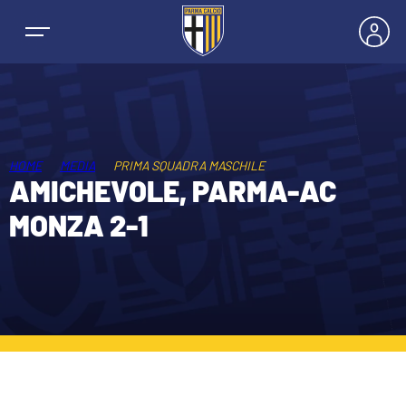
HOME
MEDIA
PRIMA SQUADRA MASCHILE
NEWS
AMICHEVOLE, PARMA-AC
MONZA 2-1
SQUADRE
PRIMA SQUADRA MASCHILE
STAGIONE
PRIMA SQUADRA FEMMINILE
MASCHILE
BIGLIETTI E ABBONAMENTI
GIOVANILE MASCHILE
FEMMINILE