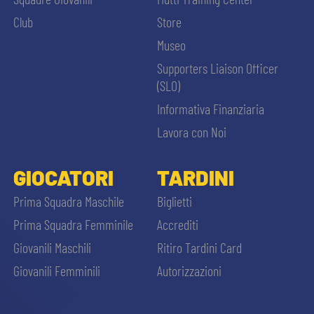
PLAY GREEN
STORE
Club
Store
Museo
CSR
MUSEO
Supporters Liaison Officer
(SLO)
ACADEMY
SLO
Informativa Finanziaria
Lavora con Noi
LAVORA CON NOI
LEGENDS
GIOCATORI
TARDINI
INFORMATIVA FINANZIARIA
PARTNER
CERCA
Prima Squadra Maschile
Biglietti
Prima Squadra Femminile
Accrediti
MEDIA
Giovanili Maschili
Ritiro Tardini Card
Giovanili Femminili
Autorizzazioni