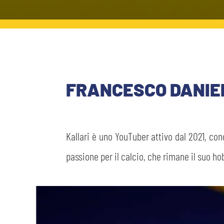
PLAY GREEN
STORE
CSR
MUSEO
FRANCESCO DANIEL
ACADEMY
SLO
LAVORA CON NOI
LEGENDS
Kallari è uno YouTuber attivo dal 2021, con
INFORMATIVA FINANZIARIA
PARTNER
passione per il calcio, che rimane il suo hob
MEDIA