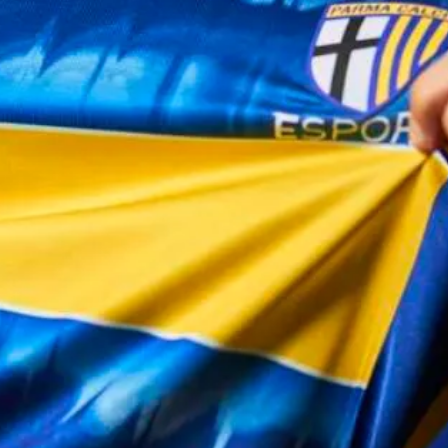
CERCA
sempre abilitati
abilitato
ACCETTA E SALVA