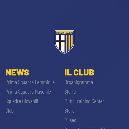
CERCA
sempre abilitati
NEWS
IL CLUB
Prima Squadra Femminile
Organigramma
abilitato
Prima Squadra Maschile
Storia
Squadre Giovanili
Mutti Training Center
ACCETTA E SALVA
Club
Store
Museo