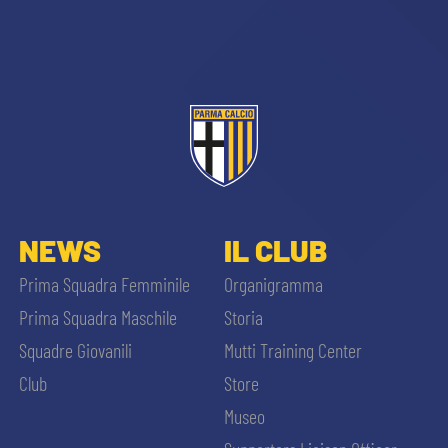
CERCA
sempre abilitati
NEWS
IL CLUB
Prima Squadra Femminile
Organigramma
abilitato
Prima Squadra Maschile
Storia
Squadre Giovanili
Mutti Training Center
ACCETTA E SALVA
Club
Store
Museo