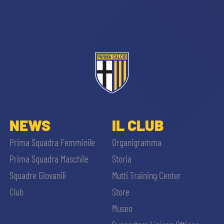
CERCA
sempre abilitati
NEWS
IL CLUB
Prima Squadra Femminile
Organigramma
abilitato
Prima Squadra Maschile
Storia
Squadre Giovanili
Mutti Training Center
ACCETTA E SALVA
Club
Store
Museo