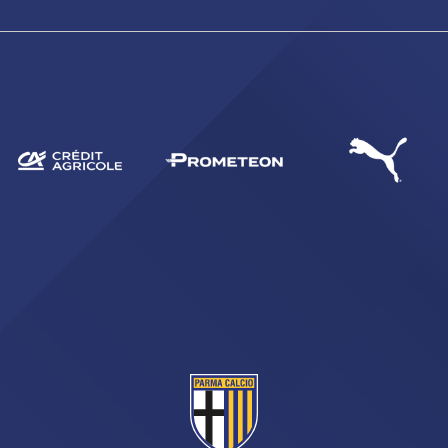
CERCA
sempre abilitati
abilitato
ACCETTA E SALVA