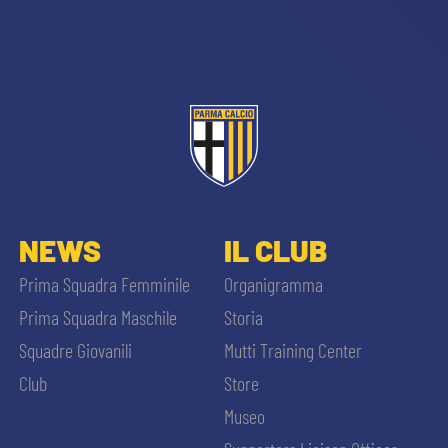
CERCA
sempre abilitati
NEWS
IL CLUB
Prima Squadra Femminile
Organigramma
abilitato
Prima Squadra Maschile
Storia
Squadre Giovanili
Mutti Training Center
ACCETTA E SALVA
Club
Store
Museo