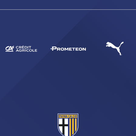
CERCA
sempre abilitati
abilitato
ACCETTA E SALVA