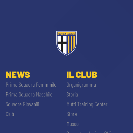
CERCA
sempre abilitati
NEWS
IL CLUB
Prima Squadra Femminile
Organigramma
abilitato
Prima Squadra Maschile
Storia
Squadre Giovanili
Mutti Training Center
ACCETTA E SALVA
Club
Store
Museo