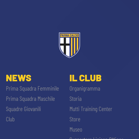
CERCA
sempre abilitati
NEWS
IL CLUB
Prima Squadra Femminile
Organigramma
abilitato
Prima Squadra Maschile
Storia
Squadre Giovanili
Mutti Training Center
ACCETTA E SALVA
Club
Store
Museo