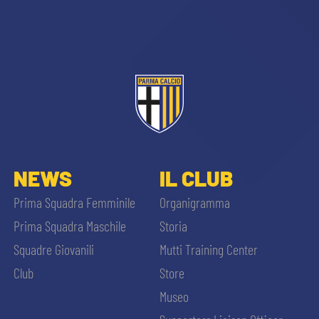
CERCA
sempre abilitati
NEWS
IL CLUB
Prima Squadra Femminile
Organigramma
abilitato
Prima Squadra Maschile
Storia
Squadre Giovanili
Mutti Training Center
ACCETTA E SALVA
Club
Store
Museo