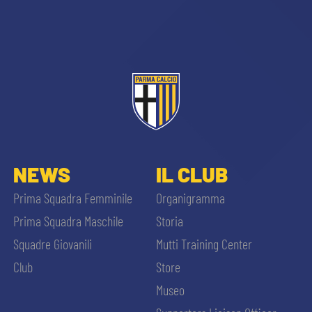
CERCA
sempre abilitati
NEWS
IL CLUB
Prima Squadra Femminile
Organigramma
abilitato
Prima Squadra Maschile
Storia
Squadre Giovanili
Mutti Training Center
ACCETTA E SALVA
Club
Store
Museo