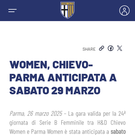
SHARE
NEWS
WOMEN, CHIEVO-
PARMA ANTICIPATA A
SQUADRE
SABATO 29 MARZO
PRIMA SQUADRA MASCHILE
STAGIONE
Parma, 26 marzo 2025
– La gara valida per la 24ª
PRIMA SQUADRA FEMMINILE
MASCHILE
giornata di Serie B Femminile tra H&D Chievo
BIGLIETTI E ABBONAMENTI
Women e Parma Women è stata anticipata a
sabato
GIOVANILE MASCHILE
FEMMINILE