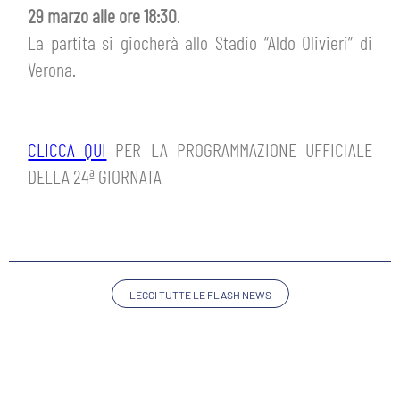
ABBONAMENTI
29 marzo alle ore 18:30
.
SHOP
La partita si giocherà allo Stadio “Aldo Olivieri” di
GIOVANILE FEMMINILE
INFO BIGLIETTI
Verona.
HOSPITALITY
MUSEUM CLUB EXPERIENCE
HOSPITALITY
CLICCA QUI
PER LA PROGRAMMAZIONE UFFICIALE
ESPORTS
TARDINI CARD
DELLA 24ª GIORNATA
MUSEUM CLUB EXPERIENCE
IL CLUB
INFORMAZIONI ACCREDITI
ORGANIGRAMMA
FLASH NEWS
TRASFERTE
LEGGI TUTTE LE FLASH NEWS
STORIA
TICKET GIFT CARD
STADIO TARDINI
MUTTI TRAINING CENTER