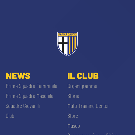
CERCA
sempre abilitati
NEWS
IL CLUB
Prima Squadra Femminile
Organigramma
abilitato
Prima Squadra Maschile
Storia
Squadre Giovanili
Mutti Training Center
ACCETTA E SALVA
Club
Store
Museo