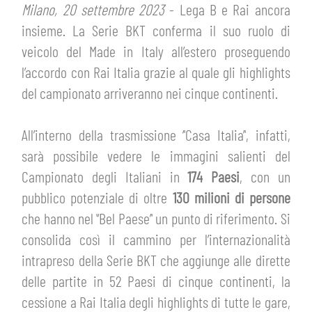
ABBONAMENTI
Milano, 20 settembre 2023
- Lega B e Rai ancora
SHOP
insieme. La Serie BKT conferma il suo ruolo di
GIOVANILE FEMMINILE
INFO BIGLIETTI
veicolo del Made in Italy all’estero proseguendo
HOSPITALITY
l’accordo con Rai Italia grazie al quale gli highlights
MUSEUM CLUB EXPERIENCE
del campionato arriveranno nei cinque continenti.
HOSPITALITY
ESPORTS
TARDINI CARD
All’interno della trasmissione ‘'Casa Italia’', infatti,
MUSEUM CLUB EXPERIENCE
sarà possibile vedere le immagini salienti del
IL CLUB
INFORMAZIONI ACCREDITI
Campionato degli Italiani in
174 Paesi
, con un
pubblico potenziale di oltre
130 milioni di persone
ORGANIGRAMMA
FLASH NEWS
TRASFERTE
che hanno nel '‘Bel Paese’' un punto di riferimento. Si
consolida così il cammino per l’internazionalità
STORIA
intrapreso della Serie BKT che aggiunge alle dirette
TICKET GIFT CARD
STADIO TARDINI
delle partite in 52 Paesi di cinque continenti, la
MUTTI TRAINING CENTER
cessione a Rai Italia degli highlights di tutte le gare,