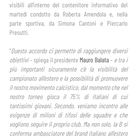
PLAY GREEN
visibili all’interno del contenitore informativo del
STORE
martedì condotto da Roberta Amendola e, nella
CSR
parte sportiva, da Simona Cantoni e Piercarlo
MUSEO
Presutti.
ACADEMY
SLO
“
Questo accordo ci permette di raggiungere diversi
obiettivi
– spiega il presidente
Mauro Balata
–
e tra i
LAVORA CON NOI
LEGENDS
più importanti sicuramente c’è la visibilità del
campionato all’estero e la possibilità di promuovere
INFORMATIVA FINANZIARIA
PARTNER
il nostro movimento calcistico, dal momento che nel
nostro torneo gioca il 75% di italiani di cui
MEDIA
tantissimi giovani. Secondo, veniamo incontro alle
esigenze di milioni di tifosi delle squadre e che
vogliono seguire il proprio club. Ma non solo, la B si
conferma ambasciatore del brand italiano all’estero