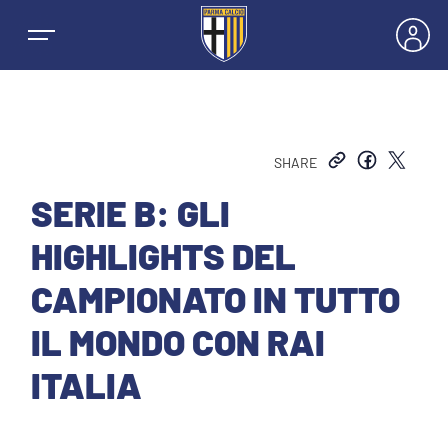
SHARE
NEWS
SERIE B: GLI
HIGHLIGHTS DEL
SQUADRE
CAMPIONATO IN TUTTO
PRIMA SQUADRA MASCHILE
IL MONDO CON RAI
STAGIONE
ITALIA
PRIMA SQUADRA FEMMINILE
MASCHILE
BIGLIETTI E ABBONAMENTI
GIOVANILE MASCHILE
FEMMINILE