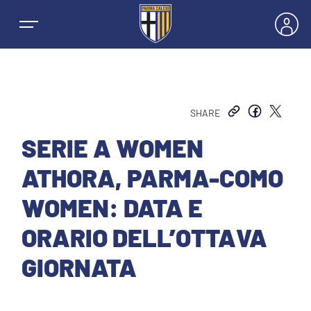
SHARE
NEWS
SERIE A WOMEN
ATHORA, PARMA-COMO
SQUADRE
WOMEN: DATA E
PRIMA SQUADRA MASCHILE
ORARIO DELL’OTTAVA
STAGIONE
GIORNATA
PRIMA SQUADRA FEMMINILE
MASCHILE
BIGLIETTI E ABBONAMENTI
GIOVANILE MASCHILE
FEMMINILE