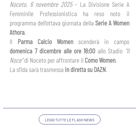
ABBONAMENTI
Noceto, 6 novembre 2025
– La Divisione Serie A
SHOP
Femminile Professionistica ha reso noto il
GIOVANILE FEMMINILE
INFO BIGLIETTI
programma dell'ottava giornata della
Serie A Women
HOSPITALITY
Athora
.
MUSEUM CLUB EXPERIENCE
Il
Parma Calcio Women
scenderà in campo
HOSPITALITY
domenica 7 dicembre alle ore 18:00
allo Stadio
“Il
ESPORTS
TARDINI CARD
Noce”
di Noceto per affrontare il
Como Women
.
MUSEUM CLUB EXPERIENCE
La sfida sarà trasmessa
in diretta su DAZN
.
IL CLUB
INFORMAZIONI ACCREDITI
ORGANIGRAMMA
FLASH NEWS
TRASFERTE
STORIA
TICKET GIFT CARD
STADIO TARDINI
LEGGI TUTTE LE FLASH NEWS
MUTTI TRAINING CENTER