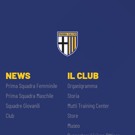
CERCA
sempre abilitati
NEWS
IL CLUB
Prima Squadra Femminile
Organigramma
abilitato
Prima Squadra Maschile
Storia
Squadre Giovanili
Mutti Training Center
ACCETTA E SALVA
Club
Store
Museo