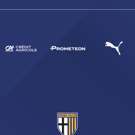
CERCA
sempre abilitati
abilitato
ACCETTA E SALVA