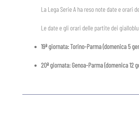
GIOVANILE MASCHILE
La Lega Serie A ha reso note date e orari de
FEMMINILE
ABBONAMENTI
SHOP
GIOVANILE FEMMINILE
Le date e gli orari delle partite dei gialloblu
INFO BIGLIETTI
HOSPITALITY
19ª giornata: Torino-Parma
(domenica 5 gen
MUSEUM CLUB EXPERIENCE
HOSPITALITY
ESPORTS
20ª giornata: Genoa-Parma (domenica 12 ge
TARDINI CARD
MUSEUM CLUB EXPERIENCE
IL CLUB
INFORMAZIONI ACCREDITI
ORGANIGRAMMA
FLASH NEWS
TRASFERTE
STORIA
TICKET GIFT CARD
STADIO TARDINI
MUTTI TRAINING CENTER