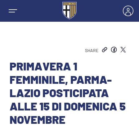
SHARE
NEWS
PRIMAVERA 1
FEMMINILE, PARMA-
SQUADRE
LAZIO POSTICIPATA
PRIMA SQUADRA MASCHILE
ALLE 15 DI DOMENICA 5
STAGIONE
NOVEMBRE
PRIMA SQUADRA FEMMINILE
MASCHILE
BIGLIETTI E ABBONAMENTI
GIOVANILE MASCHILE
FEMMINILE