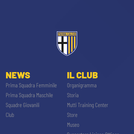
CERCA
sempre abilitati
NEWS
IL CLUB
Prima Squadra Femminile
Organigramma
abilitato
Prima Squadra Maschile
Storia
Squadre Giovanili
Mutti Training Center
ACCETTA E SALVA
Club
Store
Museo