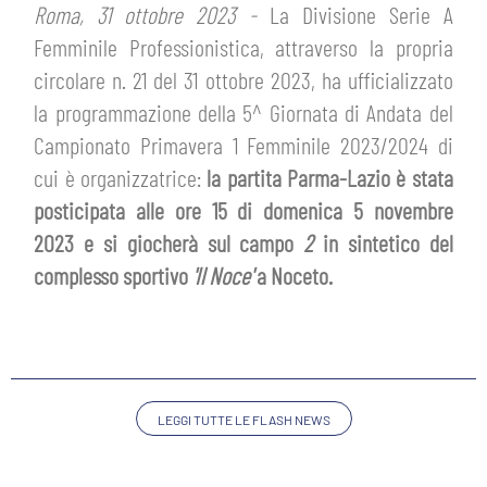
ABBONAMENTI
Roma, 31 ottobre 2023 -
La Divisione Serie A
SHOP
Femminile Professionistica, attraverso la propria
GIOVANILE FEMMINILE
INFO BIGLIETTI
circolare n. 21 del 31 ottobre 2023, ha ufficializzato
HOSPITALITY
la programmazione della 5^ Giornata di Andata del
MUSEUM CLUB EXPERIENCE
Campionato Primavera 1 Femminile 2023/2024 di
HOSPITALITY
cui è organizzatrice:
la partita Parma-Lazio è stata
ESPORTS
TARDINI CARD
posticipata alle ore 15 di domenica 5 novembre
MUSEUM CLUB EXPERIENCE
2023 e si giocherà sul campo
2
in sintetico del
IL CLUB
INFORMAZIONI ACCREDITI
complesso sportivo
'Il Noce'
a Noceto.
ORGANIGRAMMA
FLASH NEWS
TRASFERTE
STORIA
TICKET GIFT CARD
STADIO TARDINI
LEGGI TUTTE LE FLASH NEWS
MUTTI TRAINING CENTER