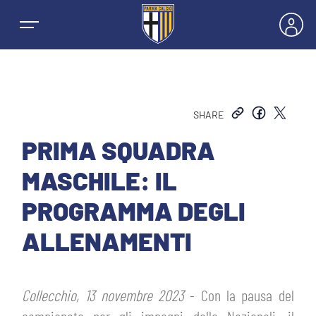
SHARE
NEWS
PRIMA SQUADRA
MASCHILE: IL
SQUADRE
PROGRAMMA DEGLI
PRIMA SQUADRA MASCHILE
ALLENAMENTI
STAGIONE
PRIMA SQUADRA FEMMINILE
MASCHILE
BIGLIETTI E ABBONAMENTI
Collecchio, 13 novembre 2023
- Con la pausa del
GIOVANILE MASCHILE
FEMMINILE