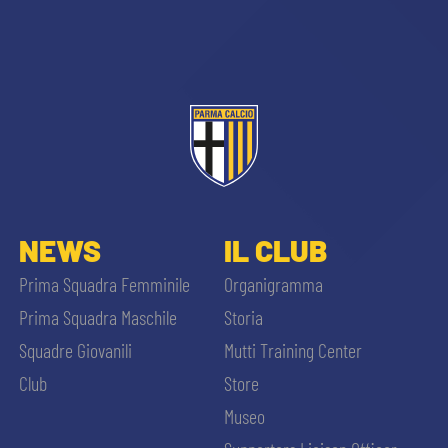
CERCA
sempre abilitati
NEWS
IL CLUB
Prima Squadra Femminile
Organigramma
abilitato
Prima Squadra Maschile
Storia
Squadre Giovanili
Mutti Training Center
ACCETTA E SALVA
Club
Store
Museo