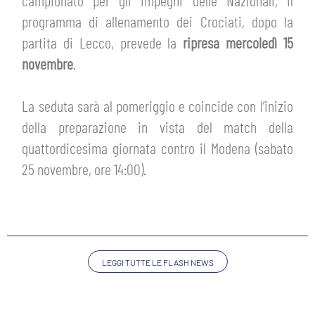
campionato per gli impegni delle Nazionali, il
ABBONAMENTI
programma di allenamento dei Crociati, dopo la
SHOP
GIOVANILE FEMMINILE
partita di Lecco, prevede la
ripresa mercoledì 15
INFO BIGLIETTI
novembre
.
HOSPITALITY
MUSEUM CLUB EXPERIENCE
HOSPITALITY
La seduta sarà al pomeriggio e coincide con l’inizio
ESPORTS
della preparazione in vista del match della
TARDINI CARD
MUSEUM CLUB EXPERIENCE
quattordicesima giornata contro il Modena (sabato
IL CLUB
25 novembre, ore 14:00).
INFORMAZIONI ACCREDITI
ORGANIGRAMMA
FLASH NEWS
TRASFERTE
STORIA
TICKET GIFT CARD
STADIO TARDINI
LEGGI TUTTE LE FLASH NEWS
MUTTI TRAINING CENTER