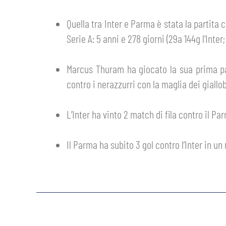
GIOVANILE MASCHILE
FEMMINILE
ABBONAMENTI
Quella tra Inter e Parma è stata la partita 
SHOP
Serie A: 5 anni e 278 giorni (29a 144g l'Inter
GIOVANILE FEMMINILE
INFO BIGLIETTI
HOSPITALITY
Marcus Thuram ha giocato la sua prima part
MUSEUM CLUB EXPERIENCE
contro i nerazzurri con la maglia dei giallo
HOSPITALITY
ESPORTS
TARDINI CARD
L’Inter ha vinto 2 match di fila contro il 
MUSEUM CLUB EXPERIENCE
IL CLUB
Il Parma ha subito 3 gol contro l’Inter in un
INFORMAZIONI ACCREDITI
ORGANIGRAMMA
FLASH NEWS
TRASFERTE
STORIA
TICKET GIFT CARD
STADIO TARDINI
MUTTI TRAINING CENTER