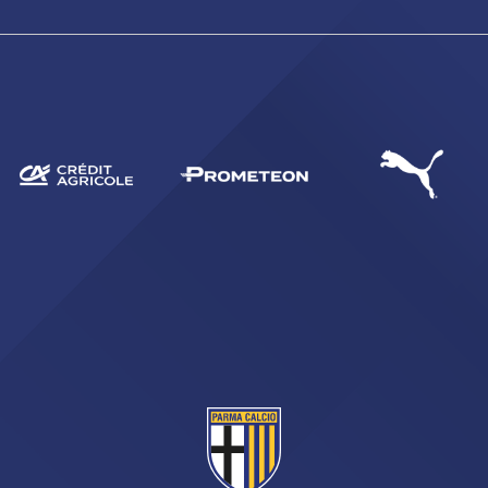
CERCA
sempre abilitati
abilitato
ACCETTA E SALVA