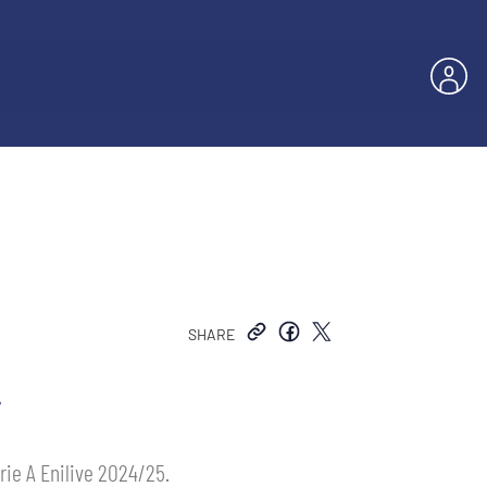
SHARE
A
rie A Enilive 2024/25.