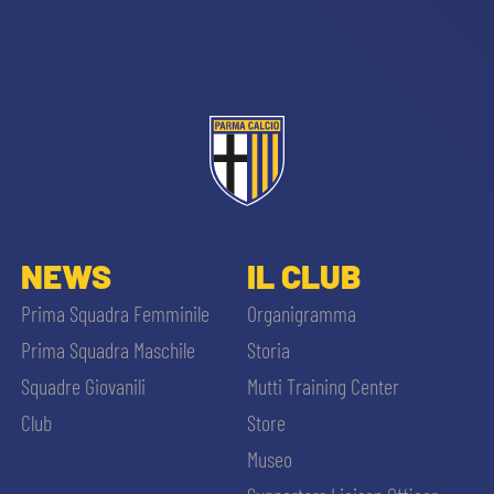
CERCA
sempre abilitati
NEWS
IL CLUB
Prima Squadra Femminile
Organigramma
abilitato
Prima Squadra Maschile
Storia
Squadre Giovanili
Mutti Training Center
ACCETTA E SALVA
Club
Store
Museo