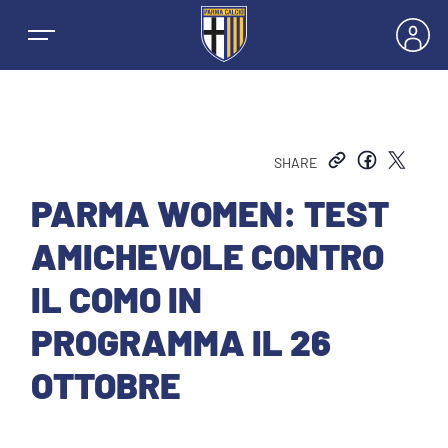
SHARE
NEWS
PARMA WOMEN: TEST
AMICHEVOLE CONTRO
SQUADRE
IL COMO IN
PRIMA SQUADRA MASCHILE
PROGRAMMA IL 26
STAGIONE
OTTOBRE
PRIMA SQUADRA FEMMINILE
MASCHILE
BIGLIETTI E ABBONAMENTI
GIOVANILE MASCHILE
FEMMINILE