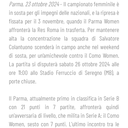
ABBONAMENTI
Parma, 23 ottobre 2024
- Il campionato femminile è
SHOP
in sosta per gli impegni delle nazionali, e la ripresa è
GIOVANILE FEMMINILE
INFO BIGLIETTI
fissata per il 3 novembre, quando il Parma Women
HOSPITALITY
affronterà la Res Roma in trasferta. Per mantenere
MUSEUM CLUB EXPERIENCE
alta la concentrazione la squadra di Salvatore
HOSPITALITY
Colantuono scenderà in campo anche nel weekend
ESPORTS
TARDINI CARD
di sosta, per un’amichevole contro il Como Women.
MUSEUM CLUB EXPERIENCE
La partita si disputerà sabato 26 ottobre 2024 alle
IL CLUB
INFORMAZIONI ACCREDITI
ore 11:00 allo Stadio Ferruccio di Seregno (MB), a
porte chiuse.
ORGANIGRAMMA
FLASH NEWS
TRASFERTE
Il Parma, attualmente primo in classifica in Serie B
STORIA
con 21 punti in 7 partite, affronterà quindi
TICKET GIFT CARD
STADIO TARDINI
un'avversaria di livello, che milita in Serie A: il Como
MUTTI TRAINING CENTER
Women, sesto con 7 punti. L'ultimo incontro tra le