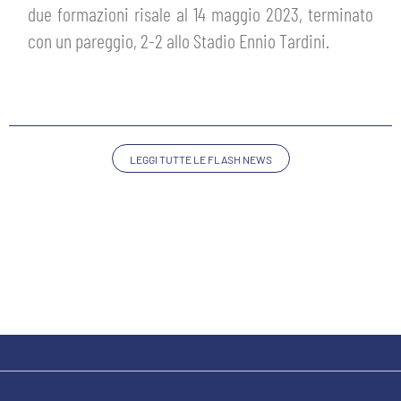
PLAY GREEN
due formazioni risale al 14 maggio 2023, terminato
STORE
con un pareggio, 2-2 allo Stadio Ennio Tardini.
CSR
MUSEO
ACADEMY
SLO
LEGGI TUTTE LE FLASH NEWS
LAVORA CON NOI
LEGENDS
INFORMATIVA FINANZIARIA
PARTNER
MEDIA