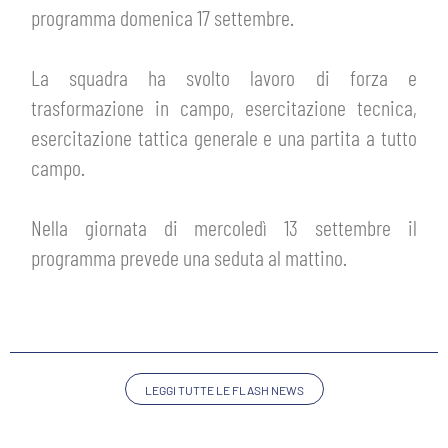
ABBONAMENTI
programma domenica 17 settembre.
SHOP
GIOVANILE FEMMINILE
INFO BIGLIETTI
La squadra ha svolto lavoro di forza e
HOSPITALITY
trasformazione in campo, esercitazione tecnica,
MUSEUM CLUB EXPERIENCE
esercitazione tattica generale e una partita a tutto
HOSPITALITY
campo.
ESPORTS
TARDINI CARD
MUSEUM CLUB EXPERIENCE
Nella giornata di mercoledì 13 settembre il
IL CLUB
INFORMAZIONI ACCREDITI
programma prevede una seduta al mattino.
ORGANIGRAMMA
FLASH NEWS
TRASFERTE
STORIA
TICKET GIFT CARD
STADIO TARDINI
LEGGI TUTTE LE FLASH NEWS
MUTTI TRAINING CENTER