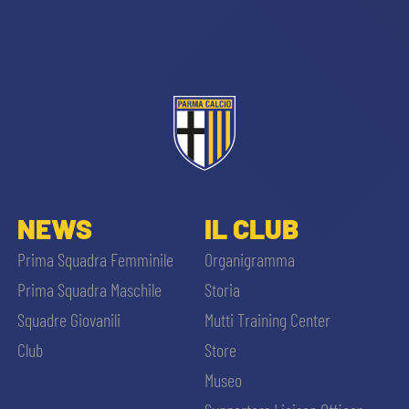
CERCA
sempre abilitati
NEWS
IL CLUB
Prima Squadra Femminile
Organigramma
abilitato
Prima Squadra Maschile
Storia
Squadre Giovanili
Mutti Training Center
ACCETTA E SALVA
Club
Store
Museo