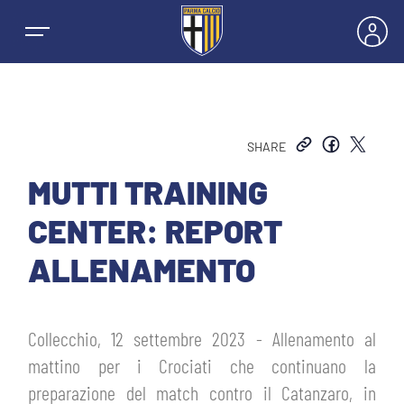
SHARE
NEWS
MUTTI TRAINING
CENTER: REPORT
SQUADRE
ALLENAMENTO
PRIMA SQUADRA MASCHILE
STAGIONE
Collecchio, 12 settembre 2023 - Allenamento al
PRIMA SQUADRA FEMMINILE
MASCHILE
mattino per i Crociati che continuano la
BIGLIETTI E ABBONAMENTI
preparazione del match contro il Catanzaro, in
GIOVANILE MASCHILE
FEMMINILE