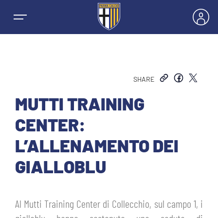
SHARE
NEWS
MUTTI TRAINING
CENTER:
SQUADRE
L’ALLENAMENTO DEI
PRIMA SQUADRA MASCHILE
GIALLOBLU
STAGIONE
PRIMA SQUADRA FEMMINILE
MASCHILE
BIGLIETTI E ABBONAMENTI
Al Mutti Training Center di Collecchio, sul campo 1, i
GIOVANILE MASCHILE
FEMMINILE