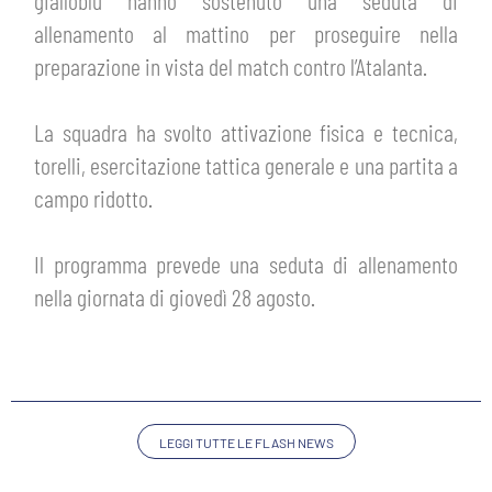
gialloblu hanno sostenuto una seduta di
ABBONAMENTI
allenamento al mattino per proseguire nella
SHOP
GIOVANILE FEMMINILE
preparazione in vista del match contro l’Atalanta.
INFO BIGLIETTI
HOSPITALITY
La squadra ha svolto attivazione fisica e tecnica,
MUSEUM CLUB EXPERIENCE
HOSPITALITY
torelli, esercitazione tattica generale e una partita a
ESPORTS
campo ridotto.
TARDINI CARD
MUSEUM CLUB EXPERIENCE
IL CLUB
Il programma prevede una seduta di allenamento
INFORMAZIONI ACCREDITI
nella giornata di giovedì 28 agosto.
ORGANIGRAMMA
FLASH NEWS
TRASFERTE
STORIA
TICKET GIFT CARD
STADIO TARDINI
MUTTI TRAINING CENTER
LEGGI TUTTE LE FLASH NEWS