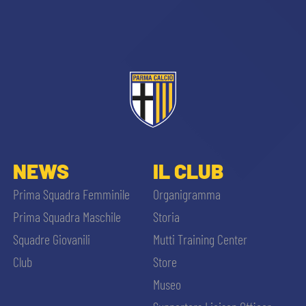
CERCA
sempre abilitati
NEWS
IL CLUB
Prima Squadra Femminile
Organigramma
abilitato
Prima Squadra Maschile
Storia
Squadre Giovanili
Mutti Training Center
ACCETTA E SALVA
Club
Store
Museo