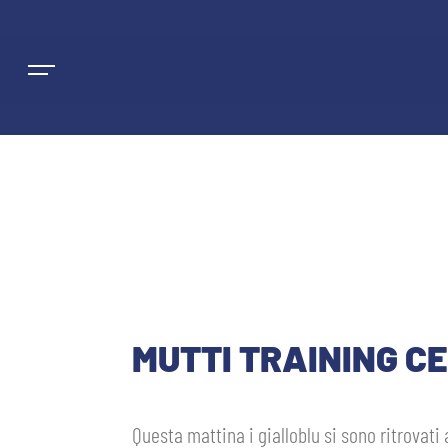
NEWS
SQUADRE
MUTTI TRAINING C
PRIMA SQUADRA MASCHILE
STAGIONE
PRIMA SQUADRA FEMMINILE
MASCHILE
Questa mattina i gialloblu si sono ritrovati
BIGLIETTI E ABBONAMENTI