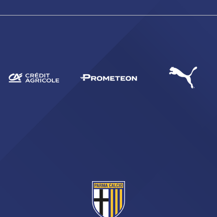
CERCA
sempre abilitati
abilitato
ACCETTA E SALVA