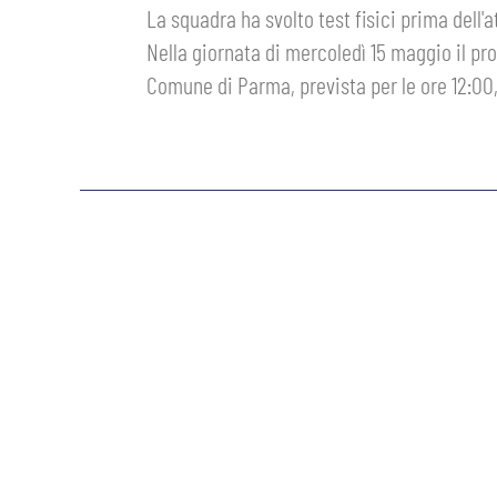
La squadra ha svolto test fisici prima dell'
GIOVANILE MASCHILE
FEMMINILE
ABBONAMENTI
Nella giornata di mercoledì 15 maggio il pro
SHOP
Comune di Parma, prevista per le ore 12:00
GIOVANILE FEMMINILE
INFO BIGLIETTI
HOSPITALITY
MUSEUM CLUB EXPERIENCE
HOSPITALITY
ESPORTS
TARDINI CARD
MUSEUM CLUB EXPERIENCE
IL CLUB
INFORMAZIONI ACCREDITI
ORGANIGRAMMA
FLASH NEWS
TRASFERTE
STORIA
TICKET GIFT CARD
STADIO TARDINI
MUTTI TRAINING CENTER