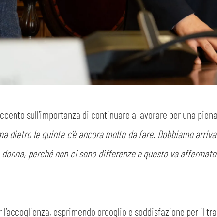
SEARCH
accento sull’importanza di continuare a lavorare per una piena 
sempre abilitati
a dietro le quinte c’è ancora molto da fare. Dobbiamo arrivar
donna, perché non ci sono differenze e questo va affermato c
abilitato
ACCETTA E SALVA
 l’accoglienza, esprimendo orgoglio e soddisfazione per il tr