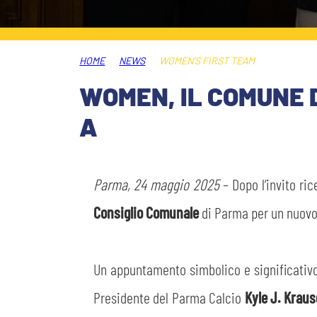
LEGENDS
SLO
HOME
NEWS
WOMEN’S FIRST TEAM
JOIN THE CLUB
ESPORT
WOMEN, IL COMUNE 
FINANCIAL DISCLOSURE
A
PARTNERS
Parma, 24 maggio 2025
– Dopo l’invito ri
Consiglio Comunale
di Parma per un nuovo 
Un appuntamento simbolico e significativo
Presidente del Parma Calcio
Kyle J. Kraus