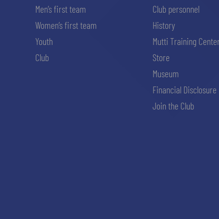
Men’s first team
Club personnel
Women’s first team
History
Youth
Mutti Training Cente
Club
Store
Museum
Financial Disclosure
Join the Club