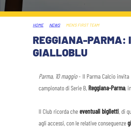
LEGENDS
SLO
HOME
NEWS
MEN'S FIRST TEAM
JOIN THE CLUB
ESPORT
REGGIANA-PARMA: INF
FINANCIAL DISCLOSURE
GIALLOBLU
PARTNERS
Parma, 10 maggio
- Il Parma Calcio invita 
campionato di Serie B,
Reggiana-Parma
, 
Il Club ricorda che
eventuali biglietti
, di 
agli accessi, con le relative conseguenze
g