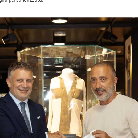
SEARCH
sempre abilitati
abilitato
ACCETTA E SALVA