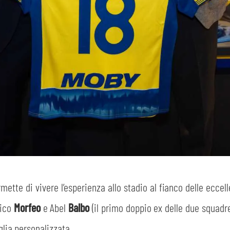
ette di vivere l’esperienza allo stadio al fianco delle ecce
nico
Morfeo
e Abel
Balbo
(il primo doppio ex delle due squadr
lia personalizzata.