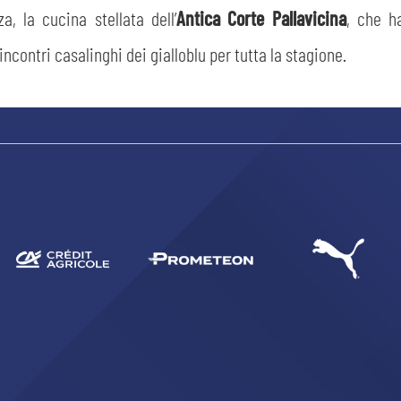
a, la cucina stellata dell’
Antica Corte Pallavicina
, che h
contri casalinghi dei gialloblu per tutta la stagione.