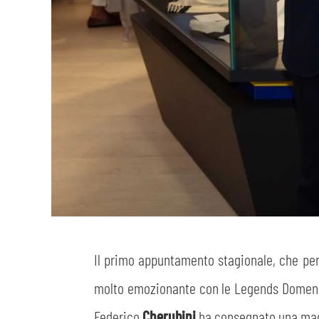
Il primo appuntamento stagionale, che perm
molto emozionante con le Legends Dome
Federico
Cherubini
ha consegnato una mag