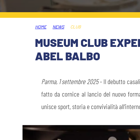
LEGENDS
SLO
HOME
NEWS
CLUB
JOIN THE CLUB
ESPORT
MUSEUM CLUB EXPER
FINANCIAL DISCLOSURE
ABEL BALBO
PARTNERS
Parma, 1 settembre 2025
– Il debutto casal
fatto da cornice al lancio del nuovo forma
unisce sport, storia e convivialità all’inter