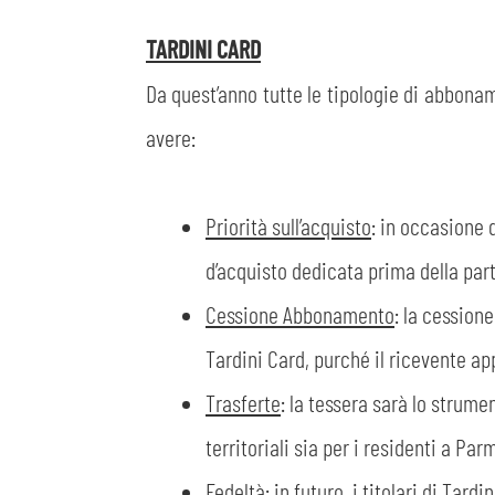
TARDINI CARD
Da quest’anno tutte le tipologie di abbonam
avere:
Priorità sull’acquisto
: in occasione 
d’acquisto dedicata prima della part
Cessione Abbonamento
: la cession
Tardini Card, purché il ricevente app
Trasferte
: la tessera sarà lo strume
territoriali sia per i residenti a Par
Fedeltà
: in futuro, i titolari di Tar