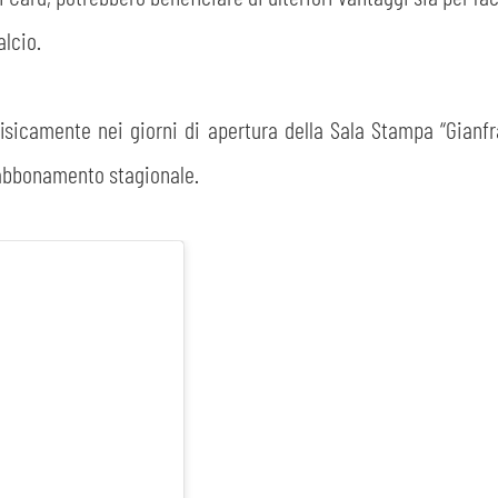
lcio.
SEARCH
fisicamente nei giorni di apertura della Sala Stampa “Gianfr
 abbonamento stagionale.
sempre abilitati
abilitato
ACCETTA E SALVA