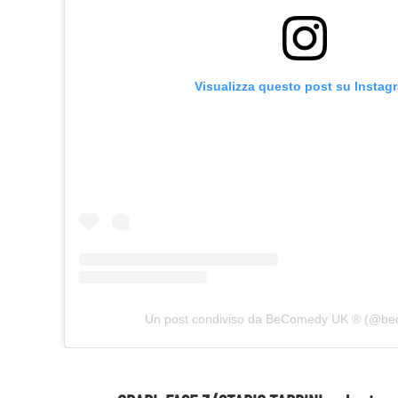
Visualizza questo post su Instag
Un post condiviso da BeComedy UK ®️ (@b