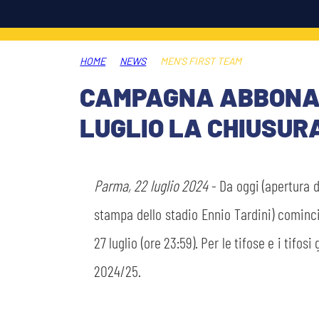
LEGENDS
SLO
HOME
NEWS
MEN'S FIRST TEAM
JOIN THE CLUB
ESPORT
CAMPAGNA ABBONAME
FINANCIAL DISCLOSURE
LUGLIO LA CHIUSUR
PARTNERS
Parma, 22 luglio 2024
- Da oggi (apertura d
stampa dello stadio Ennio Tardini) cominci
27 luglio (ore 23:59). Per le tifose e i tif
2024/25.