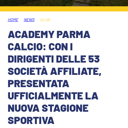
TICKETS
SHOP
YOUTH FEMALE TEAMS
AWAY MATCHES
HOME
NEWS
CLUB
THE CLUB
ACADEMY PARMA
USEFUL SERVICES
CLUB PERSONNEL
CALCIO: CON I
FLASH NEWS
ACCREDITATIONS
DIRIGENTI DELLE 53
HISTORY
SOCIETÀ AFFILIATE,
STADIUM
MUTTI TRAINING CENTER
PRESENTATA
MEDIA
UFFICIALMENTE LA
STORE
NUOVA STAGIONE
CSR
MUSEUM
SPORTIVA
LEGENDS