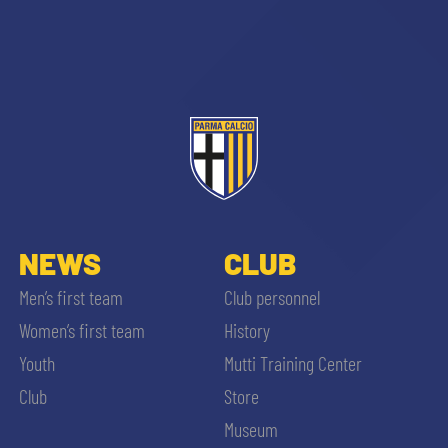
NEWS
CLUB
Men’s first team
Club personnel
Women’s first team
History
Youth
Mutti Training Center
Club
Store
Museum