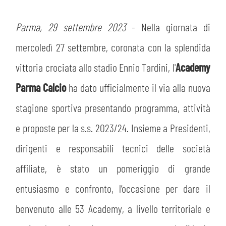
SLO
Parma, 29 settembre 2023
- Nella giornata di
JOIN THE CLUB
ESPORT
mercoledì 27 settembre, coronata con la splendida
FINANCIAL DISCLOSURE
vittoria crociata allo stadio Ennio Tardini, l'
Academy
PARTNERS
Parma Calcio
ha dato ufficialmente il via alla nuova
stagione sportiva presentando programma, attività
e proposte per la s.s. 2023/24. Insieme a Presidenti,
dirigenti e responsabili tecnici delle società
affiliate, è stato un pomeriggio di grande
entusiasmo e confronto, l’occasione per dare il
benvenuto alle 53 Academy, a livello territoriale e