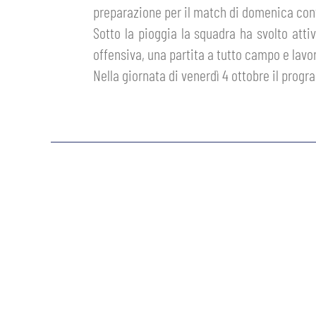
preparazione per il match di domenica cont
MEN’S YOUTH SECTOR
WOMEN LEAGUE TABLE
TICKETS
Sotto la pioggia la squadra ha svolto atti
SHOP
offensiva, una partita a tutto campo e lavor
YOUTH FEMALE TEAMS
AWAY MATCHES
Nella giornata di venerdì 4 ottobre il pro
THE CLUB
USEFUL SERVICES
CLUB PERSONNEL
FLASH NEWS
ACCREDITATIONS
HISTORY
STADIUM
MUTTI TRAINING CENTER
MEDIA
STORE
CSR
MUSEUM