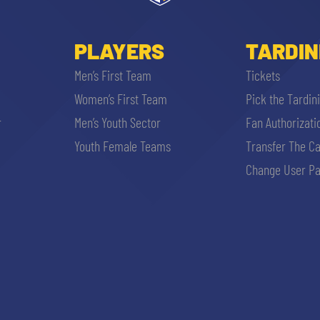
PLAYERS
TARDIN
Men’s First Team
Tickets
Women’s First Team
Pick the Tardin
r
Men’s Youth Sector
Fan Authorizati
Youth Female Teams
Transfer The C
Change User Pa