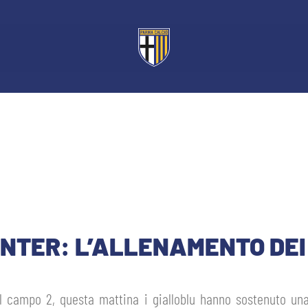
ENTER: L’ALLENAMENTO DEI
sul campo 2, questa mattina i gialloblu hanno sostenuto un