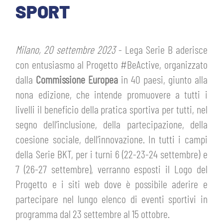
TICKETS
SPORT
SHOP
YOUTH FEMALE TEAMS
AWAY MATCHES
Milano, 20 settembre 2023
- Lega Serie B aderisce
THE CLUB
con entusiasmo al Progetto #BeActive, organizzato
USEFUL SERVICES
CLUB PERSONNEL
dalla
Commissione Europea
in 40 paesi, giunto alla
FLASH NEWS
nona edizione, che intende promuovere a tutti i
ACCREDITATIONS
HISTORY
livelli il beneficio della pratica sportiva per tutti, nel
STADIUM
segno dell’inclusione, della partecipazione, della
MUTTI TRAINING CENTER
coesione sociale, dell’innovazione. In tutti i campi
MEDIA
della Serie BKT, per i turni 6 (22-23-24 settembre) e
STORE
7 (26-27 settembre), verranno esposti il Logo del
Progetto e i siti web dove è possibile aderire e
CSR
MUSEUM
partecipare nel lungo elenco di eventi sportivi in
programma dal 23 settembre al 15 ottobre.
LEGENDS