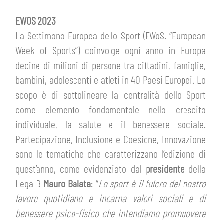
SLO
EWOS 2023
JOIN THE CLUB
ESPORT
La Settimana Europea dello Sport (EWoS. “European
Week of Sports”) coinvolge ogni anno in Europa
FINANCIAL DISCLOSURE
decine di milioni di persone tra cittadini, famiglie,
PARTNERS
bambini, adolescenti e atleti in 40 Paesi Europei. Lo
scopo è di sottolineare la centralità dello Sport
come elemento fondamentale nella crescita
individuale, la salute e il benessere sociale.
Partecipazione, Inclusione e Coesione, Innovazione
sono le tematiche che caratterizzano l’edizione di
quest’anno, come evidenziato dal
presidente
della
Lega B
Mauro Balata
: “
Lo sport è il fulcro del nostro
lavoro quotidiano e incarna valori sociali e di
benessere psico-fisico che intendiamo promuovere