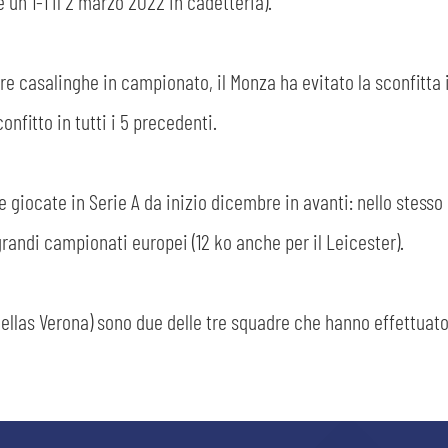
 un 1-1 il 2 marzo 2022 in cadetteria).
CERCA
e casalinghe in campionato, il Monza ha evitato la sconfitta in
confitto in tutti i 5 precedenti.
e giocate in Serie A da inizio dicembre in avanti: nello stesso
grandi campionati europei (12 ko anche per il Leicester).
sempre abilitati
abilitato
’Hellas Verona) sono due delle tre squadre che hanno effettuat
ACCETTA E SALVA