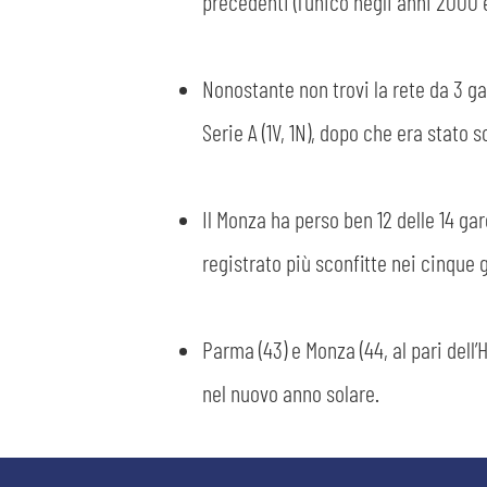
precedenti (l’unico negli anni 2000 è
Nonostante non trovi la rete da 3 gar
Serie A (1V, 1N), dopo che era stato s
Il Monza ha perso ben 12 delle 14 gar
registrato più sconfitte nei cinque 
Parma (43) e Monza (44, al pari dell
nel nuovo anno solare.