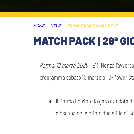
PLAY GREEN
STORE
HOME
NEWS
PRIMA SQUADRA MASCHILE
CSR
MUSEO
MATCH PACK | 29ª G
ACADEMY
SLO
Parma, 12 marzo 2025
- E’ il Monza l’avver
LAVORA CON NOI
LEGENDS
programma sabato 15 marzo all’U-Power Stad
INFORMATIVA FINANZIARIA
PARTNER
Il Parma ha vinto la gara d’andata di
ciascuna delle prime due sfide di Se
MEDIA