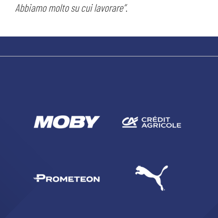
Abbiamo molto su cui lavorare”
.
sempre abilitati
abilitato
ACCETTA E SALVA