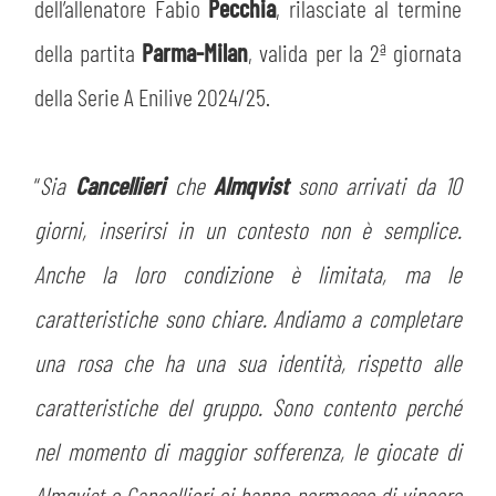
PLAY GREEN
dell’allenatore Fabio
Pecchia
, rilasciate al termine
STORE
della partita
Parma-Milan
, valida per la 2ª giornata
CSR
MUSEO
della Serie A Enilive 2024/25.
ACADEMY
SLO
“
Sia
Cancellieri
che
Almqvist
sono arrivati da 10
LAVORA CON NOI
LEGENDS
giorni, inserirsi in un contesto non è semplice.
Anche la loro condizione è limitata, ma le
INFORMATIVA FINANZIARIA
PARTNER
caratteristiche sono chiare. Andiamo a completare
una rosa che ha una sua identità, rispetto alle
MEDIA
caratteristiche del gruppo. Sono contento perché
nel momento di maggior sofferenza, le giocate di
Almqvist e Cancellieri ci hanno permesso di vincere