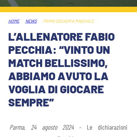
ABBONAMENTI
SHOP
GIOVANILE FEMMINILE
INFO BIGLIETTI
HOME
NEWS
PRIMA SQUADRA MASCHILE
HOSPITALITY
L’ALLENATORE FABIO
MUSEUM CLUB EXPERIENCE
HOSPITALITY
PECCHIA: “VINTO UN
ESPORTS
TARDINI CARD
MATCH BELLISSIMO,
MUSEUM CLUB EXPERIENCE
ABBIAMO AVUTO LA
IL CLUB
INFORMAZIONI ACCREDITI
VOGLIA DI GIOCARE
ORGANIGRAMMA
FLASH NEWS
TRASFERTE
SEMPRE”
STORIA
TICKET GIFT CARD
STADIO TARDINI
MUTTI TRAINING CENTER
Parma, 24 agosto 2024
- Le dichiarazioni