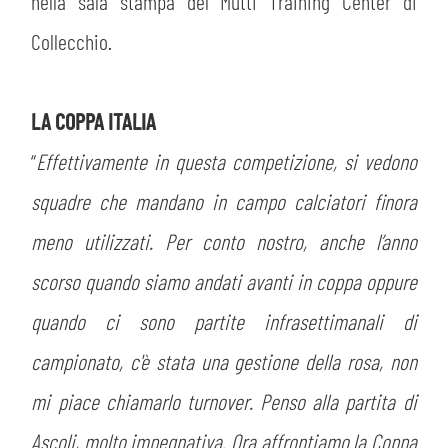
PLAY GREEN
nella sala stampa del Mutti Training Center di
STORE
Collecchio.
CSR
MUSEO
LA COPPA ITALIA
ACADEMY
SLO
“
Effettivamente in questa competizione, si vedono
squadre che mandano in campo calciatori finora
LAVORA CON NOI
LEGENDS
meno utilizzati. Per conto nostro, anche l’anno
INFORMATIVA FINANZIARIA
PARTNER
scorso quando siamo andati avanti in coppa oppure
quando ci sono partite infrasettimanali di
MEDIA
campionato, c'è stata una gestione della rosa, non
mi piace chiamarlo turnover. Penso alla partita di
Ascoli, molto impegnativa. Ora affrontiamo la Coppa