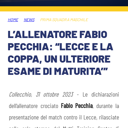
ABBONAMENTI
SHOP
GIOVANILE FEMMINILE
INFO BIGLIETTI
HOME
NEWS
PRIMA SQUADRA MASCHILE
HOSPITALITY
L’ALLENATORE FABIO
MUSEUM CLUB EXPERIENCE
HOSPITALITY
PECCHIA: “LECCE E LA
ESPORTS
TARDINI CARD
COPPA, UN ULTERIORE
MUSEUM CLUB EXPERIENCE
ESAME DI MATURITA’”
IL CLUB
INFORMAZIONI ACCREDITI
ORGANIGRAMMA
FLASH NEWS
TRASFERTE
Collecchio, 31 ottobre 2023
- Le dichiarazioni
STORIA
dell’allenatore crociato
Fabio Pecchia
, durante la
TICKET GIFT CARD
STADIO TARDINI
MUTTI TRAINING CENTER
presentazione del match contro il Lecce, rilasciate