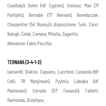
Coulibaly); Sohm (46’ Cyprien), Estévez; Man (71’
Partipilo), Bernabé (77’ Hernani), Benedyczak;
Charpentier (54’ Bonny).A disposizione: Turk, Corvi,
Balogh, Čolak, Camara, Mihaila, Zagaritis.
Allenatore: Fabio Pecchia
TERNANA (3-4-1-2)
Iannarilli; Diakite, Capuano, Lucchesi; Casasola (69’
Celli; 78’ Marginean), Pyyhtia, Labojko (46’
Mantovani), Corrado (57’ Favasuli); Falletti;
Raimondo, Distefano.