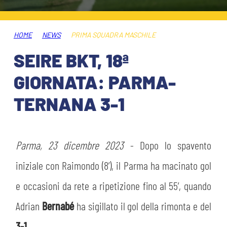
ABBONAMENTI
SHOP
GIOVANILE FEMMINILE
INFO BIGLIETTI
HOME
NEWS
PRIMA SQUADRA MASCHILE
HOSPITALITY
SEIRE BKT, 18ª
MUSEUM CLUB EXPERIENCE
HOSPITALITY
GIORNATA: PARMA-
ESPORTS
TARDINI CARD
TERNANA 3-1
MUSEUM CLUB EXPERIENCE
IL CLUB
INFORMAZIONI ACCREDITI
ORGANIGRAMMA
Parma, 23 dicembre 2023
- Dopo lo spavento
FLASH NEWS
TRASFERTE
iniziale con Raimondo (8’), il Parma ha macinato gol
STORIA
e occasioni da rete a ripetizione fino al 55’, quando
TICKET GIFT CARD
STADIO TARDINI
Adrian
Bernabé
ha sigillato il gol della rimonta e del
MUTTI TRAINING CENTER
3-1
.