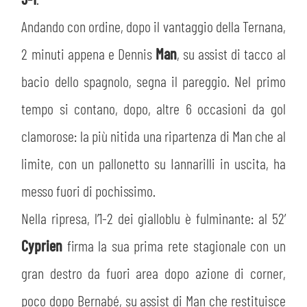
PLAY GREEN
STORE
Andando con ordine, dopo il vantaggio della Ternana,
CSR
2 minuti appena e Dennis
Man
, su assist di tacco al
MUSEO
bacio dello spagnolo, segna il pareggio. Nel primo
ACADEMY
SLO
tempo si contano, dopo, altre 6 occasioni da gol
clamorose: la più nitida una ripartenza di Man che al
LAVORA CON NOI
LEGENDS
limite, con un pallonetto su Iannarilli in uscita, ha
INFORMATIVA FINANZIARIA
PARTNER
messo fuori di pochissimo.
Nella ripresa, l’1-2 dei gialloblu è fulminante: al 52’
MEDIA
Cyprien
firma la sua prima rete stagionale con un
gran destro da fuori area dopo azione di corner,
poco dopo Bernabé, su assist di Man che restituisce