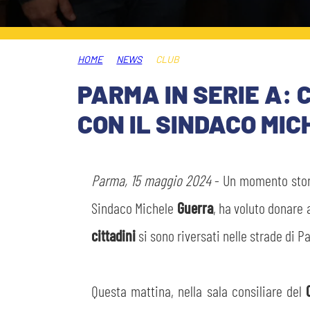
PLAY GREEN
STORE
HOME
NEWS
CLUB
CSR
MUSEO
PARMA IN SERIE A: 
CON IL SINDACO MI
ACADEMY
SLO
LAVORA CON NOI
LEGENDS
Parma, 15 maggio 2024
- Un momento stori
INFORMATIVA FINANZIARIA
Sindaco Michele
Guerra
, ha voluto donare 
PARTNER
cittadini
si sono riversati nelle strade di 
MEDIA
Questa mattina, nella sala consiliare del