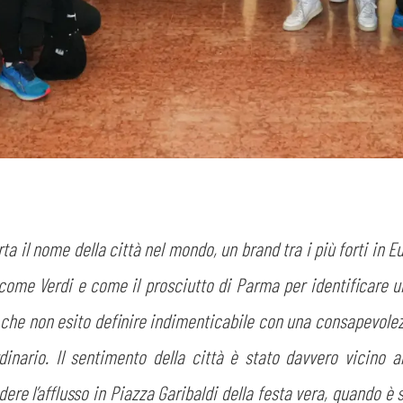
CERCA
sempre abilitati
ta il nome della città nel mondo, un brand tra i più forti in 
 come Verdi e come il prosciutto di Parma per identificare un
abilitato
che non esito definire indimenticabile con una consapevolez
ACCETTA E SALVA
rdinario. Il sentimento della città è stato davvero vicino 
dere l’afflusso in Piazza Garibaldi della festa vera, quando è 